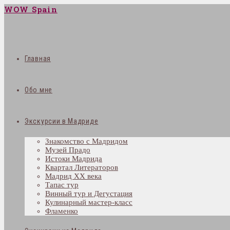
WOW Spain
Главная
Обо мне
Экскурсии в Мадриде
Знакомство с Мадридом
Музей Прадо
Истоки Мадрида
Квартал Литераторов
Мадрид XX века
Тапас тур
Винный тур и Дегустация
Кулинарный мастер-класс
Фламенко