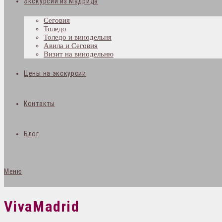
Экскурсии из Мадрида
Сеговия
Толедо
Толедо и винодельня
Авила и Сеговия
Визит на винодельню
Цены на экскурсии
Контакты
Блог
Меню
VivaMadrid