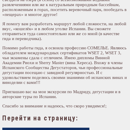
развлечениями или же к натуральным природным бассейнам,
расположенным в горах, посетить веревочный парк, пообедать в
«пещерах» и многое другое!
Я помогу вам разработать маршрут любой сложности, на любой
вкус, «кошелёк» и в любом уголке Испании. Вы сможете
отправиться туда самостоятельно или же со мной (в качестве
гида и переводчика).
Помимо работы гида, я освоила профессию СОМЕЛЬЕ. Являюсь
обладателем международных сертификатов WSET 2, WSET 3,
чьи экзамены сдала с отличием. Имею дипломы Винной
Академии Риохи и Sherry Master (вина Хереса). Вхожу в члены
Испанского Сообщества Дегустаторов, чьи профессиональные
дегустации посещаю с завидной регулярностью. И с
удовольствием поделюсь своими знаниями об испанских винах и
виноделии с вами!!!
Приглашаю вас на мои экскурсии по Мадриду, дегустации и в
авторские туры по Испании.
Спасибо за внимание и надеюсь, что скоро увидимся!;
Перейти на страницу: