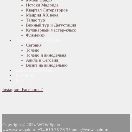
Истоки Мадрида
Квартал Литераторов
Мадрид XX века
Тапас тур
Винный тур и Дегустация
Кулинарный мастер-класс
Фламенко
Экскурсии из Мадрида
Сеговия
Толедо
Толедо и винодельня
Авила и Сеговия
Визит на винодельню
Цены на экскурсии
Контакты
Блог
Instagram
Facebook-f
Copyright © 2024 WOW Spain
www.wowspain.ru +34 619 75 26 35 anna@wowspain.ru