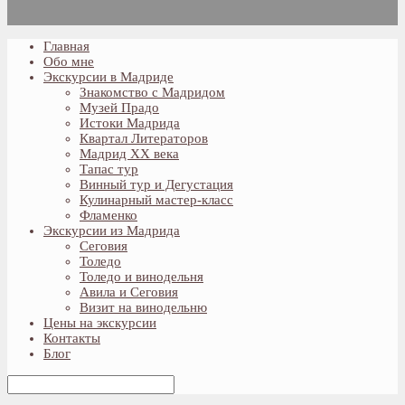
Главная
Обо мне
Экскурсии в Мадриде
Знакомство с Мадридом
Музей Прадо
Истоки Мадрида
Квартал Литераторов
Мадрид XX века
Тапас тур
Винный тур и Дегустация
Кулинарный мастер-класс
Фламенко
Экскурсии из Мадрида
Сеговия
Толедо
Толедо и винодельня
Авила и Сеговия
Визит на винодельню
Цены на экскурсии
Контакты
Блог