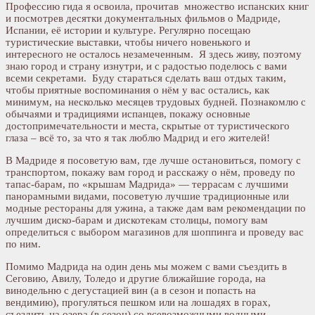
Профессию гида я освоила, прочитав множество испанских книг
и посмотрев десятки документальных фильмов о Мадриде,
Испании, её истории и культуре. Регулярно посещаю
туристические выставки, чтобы ничего новенького и
интересного не осталось незамеченным. Я здесь живу, поэтому
знаю город и страну изнутри, и с радостью поделюсь с вами
всеми секретами. Буду стараться сделать ваш отдых таким,
чтобы приятные воспоминания о нём у вас остались, как
минимум, на несколько месяцев трудовых будней. Познакомлю с
обычаями и традициями испанцев, покажу основные
достопримечательности и места, скрытые от туристического
глаза – всё то, за что я так люблю Мадрид и его жителей!
В Мадриде я посоветую вам, где лучше остановиться, помогу с
транспортом, покажу вам город и расскажу о нём, проведу по
тапас-барам, по «крышам Мадрида» — террасам с лучшими
панорамными видами, посоветую лучшие традиционные или
модные рестораны для ужина, а также дам вам рекомендации по
лучшим диско-барам и дискотекам столицы, помогу вам
определиться с выбором магазинов для шоппинга и проведу вас
по ним.
Помимо Мадрида на один день мы можем с вами съездить в
Сеговию, Авилу, Толедо и другие ближайшие города, на
винодельню с дегустацией вин (а в сезон и попасть на
вендимию), прогуляться пешком или на лошадях в горах,
съездить на озера (в сезон) со всевозможными водными