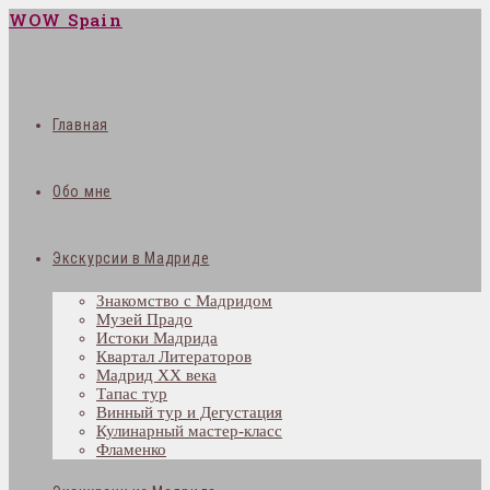
WOW Spain
Главная
Обо мне
Экскурсии в Мадриде
Знакомство с Мадридом
Музей Прадо
Истоки Мадрида
Квартал Литераторов
Мадрид XX века
Тапас тур
Винный тур и Дегустация
Кулинарный мастер-класс
Фламенко