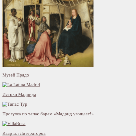
Музей Прадо
Истоки Мадрида
Прогулка по тапас барам «Мадрид угощает!»
Квартал Литераторов