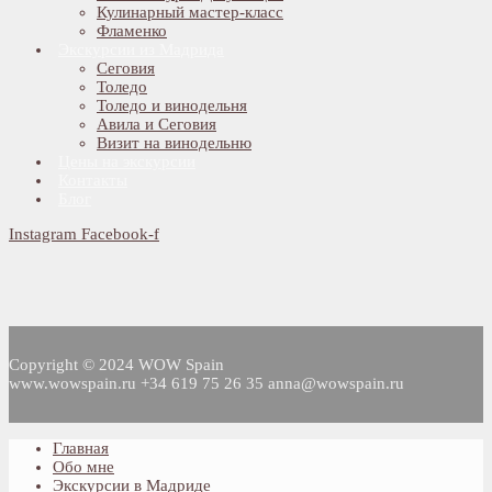
Кулинарный мастер-класс
Фламенко
Экскурсии из Мадрида
Сеговия
Толедо
Толедо и винодельня
Авила и Сеговия
Визит на винодельню
Цены на экскурсии
Контакты
Блог
Instagram
Facebook-f
Copyright © 2024 WOW Spain
www.wowspain.ru +34 619 75 26 35 anna@wowspain.ru
Главная
Обо мне
Экскурсии в Мадриде