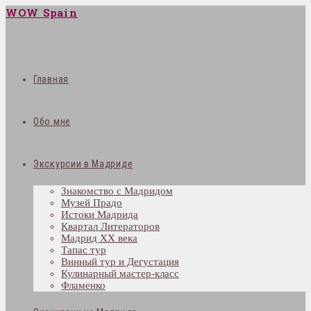
WOW Spain
Главная
Обо мне
Экскурсии в Мадриде
Знакомство с Мадридом
Музей Прадо
Истоки Мадрида
Квартал Литераторов
Мадрид XX века
Тапас тур
Винный тур и Дегустация
Кулинарный мастер-класс
Фламенко