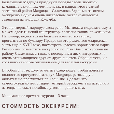
болельщики Мадрида празднуют победы своей любимой
команды в различных чемпионатах и направимся в самый
элегантный район Мадрида – Саламанка. Здесь мы закончим
экскурсию в одном очень интересном гастрономическом
заведении на площади Колумба.
Это примерный маршрут экскурсии. Мы можем следовать ему, а
можем сделать некий конструктор, согласно вашим пожеланиям.
Например, подняться на большее количество террас,
прогуляться по бульвару Прадо, как это делала вся мадридская
знать еще в XVIII веке, посмотреть красоты королевского парка
Ретиро или совместить экскурсию по Гран Вие с экскурсией по
району Саламанка, а также с посещением двух интересных и
очень отличающихся друг от друга винотек. Обращайтесь, и я
составлю наиболее оптимальный для вас план экскурсии.
В любом случае, хочу отметить следующее: чтобы понять и
полностью прочувствовать дух Мадрида, рекомендую
обязательно прогуляться по Гран Вие. Сделать это
самостоятельно или с гидом, который расскажет вам историю и
легенды, покажет потайные уголки – решать вам.
Минимальное время экскурсии – 3 часа.
СТОИМОСТЬ ЭКСКУРСИИ: