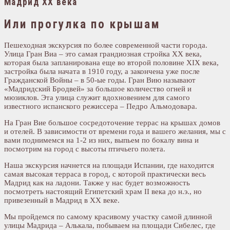
Мадрид XX века
Или прогулка по крышам
Пешеходная экскурсия по более современной части города.
Улица Гран Виа – это самая грандиозная стройка XX века,
которая была запланирована еще во второй половине XIX века,
застройка была начата в 1910 году, а закончена уже после
Гражданской Войны – в 50-ые годы. Гран Вию называют
«Мадридский Бродвей» за большое количество огней и
мюзиклов. Эта улица служит вдохновением для самого
известного испанского режиссера – Педро Альмодовара.
На Гран Вие большое сосредоточение террас на крышах домов
и отелей. В зависимости от времени года и вашего желания, мы с
вами поднимемся на 1-2 из них, выпьем по бокалу вина и
посмотрим на город с высоты птичьего полета.
Наша экскурсия начнется на площади Испании, где находится
самая высокая терраса в город, с которой практически весь
Мадрид как на ладони. Также у нас будет возможность
посмотреть настоящий Египетский храм II века до н.э., но
привезенный в Мадрид в XX веке.
Мы пройдемся по самому красивому участку самой длинной
улицы Мадрида – Алькала, побываем на площади Сибелес, где