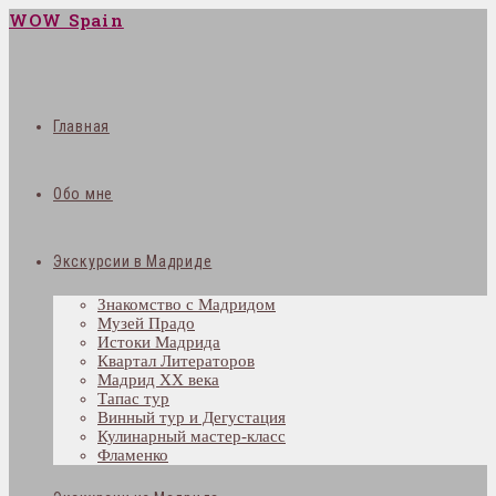
WOW Spain
Главная
Обо мне
Экскурсии в Мадриде
Знакомство с Мадридом
Музей Прадо
Истоки Мадрида
Квартал Литераторов
Мадрид XX века
Тапас тур
Винный тур и Дегустация
Кулинарный мастер-класс
Фламенко