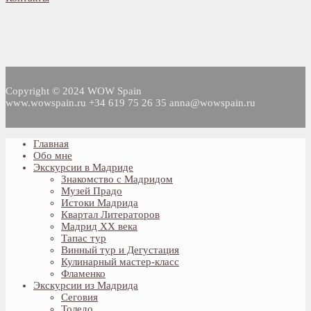
Copyright © 2024 WOW Spain
www.wowspain.ru +34 619 75 26 35 anna@wowspain.ru
Главная
Обо мне
Экскурсии в Мадриде
Знакомство с Мадридом
Музей Прадо
Истоки Мадрида
Квартал Литераторов
Мадрид XX века
Тапас тур
Винный тур и Дегустация
Кулинарный мастер-класс
Фламенко
Экскурсии из Мадрида
Сеговия
Толедо