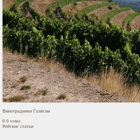
Виноградники Галисии
0
0
votes
Рейтинг статьи