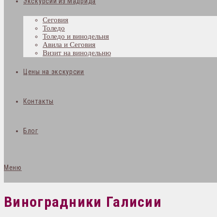
Экскурсии из Мадрида
Сеговия
Толедо
Толедо и винодельня
Авила и Сеговия
Визит на винодельню
Цены на экскурсии
Контакты
Блог
Меню
Виноградники Галисии