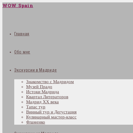
WOW Spain
Главная
Обо мне
Экскурсии в Мадриде
Знакомство с Мадридом
Музей Прадо
Истоки Мадрида
Квартал Литераторов
Мадрид XX века
Тапас тур
Винный тур и Дегустация
Кулинарный мастер-класс
Фламенко