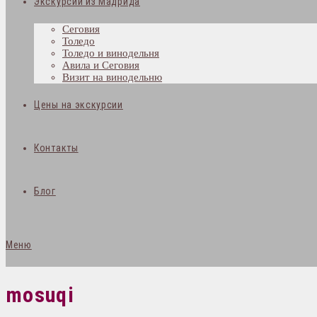
Экскурсии из Мадрида
Сеговия
Толедо
Толедо и винодельня
Авила и Сеговия
Визит на винодельню
Цены на экскурсии
Контакты
Блог
Меню
mosuqi