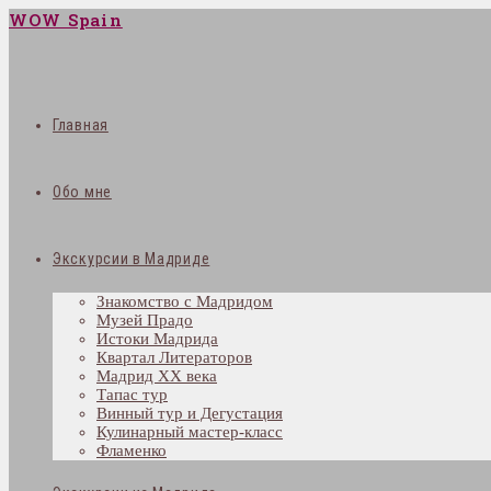
WOW Spain
Главная
Обо мне
Экскурсии в Мадриде
Знакомство с Мадридом
Музей Прадо
Истоки Мадрида
Квартал Литераторов
Мадрид XX века
Тапас тур
Винный тур и Дегустация
Кулинарный мастер-класс
Фламенко