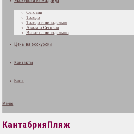
Экскурсии из Мадрида
Сеговия
Толедо
Толедо и винодельня
Авила и Сеговия
Визит на винодельню
Цены на экскурсии
Контакты
Блог
Меню
КантабрияПляж