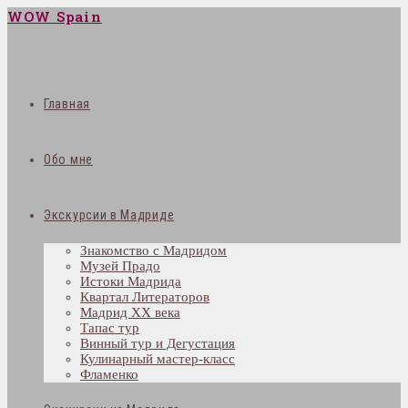
WOW Spain
Главная
Обо мне
Экскурсии в Мадриде
Знакомство с Мадридом
Музей Прадо
Истоки Мадрида
Квартал Литераторов
Мадрид XX века
Тапас тур
Винный тур и Дегустация
Кулинарный мастер-класс
Фламенко