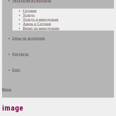
Экскурсии из Мадрида
Сеговия
Толедо
Толедо и винодельня
Авила и Сеговия
Визит на винодельню
Цены на экскурсии
Контакты
Блог
Меню
image