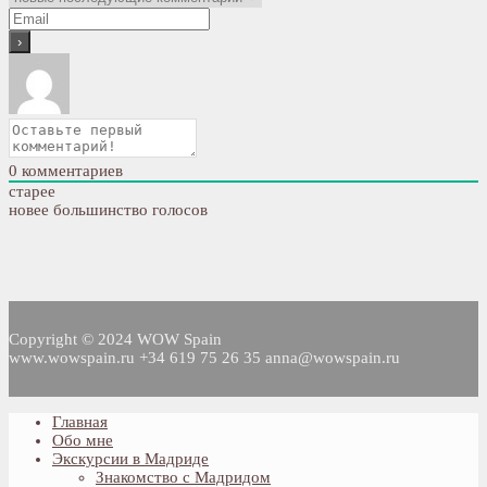
0
комментариев
старее
новее
большинство голосов
Copyright © 2024 WOW Spain
www.wowspain.ru +34 619 75 26 35 anna@wowspain.ru
Главная
Обо мне
Экскурсии в Мадриде
Знакомство с Мадридом