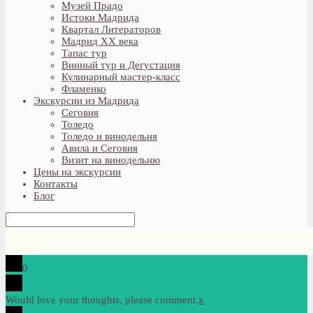
Музей Прадо
Истоки Мадрида
Квартал Литераторов
Мадрид XX века
Тапас тур
Винный тур и Дегустация
Кулинарный мастер-класс
Фламенко
Экскурсии из Мадрида
Сеговия
Толедо
Толедо и винодельня
Авила и Сеговия
Визит на винодельню
Цены на экскурсии
Контакты
Блог
0
Would love your thoughts, please comment.
x