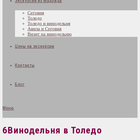
Экскурсии из Мадрида
Сеговия
Толедо
Толедо и винодельня
Авила и Сеговия
Визит на винодельню
Цены на экскурсии
Контакты
Блог
Меню
6Винодельня в Толедо