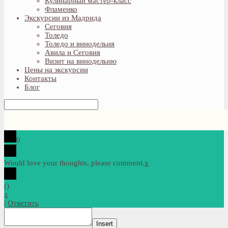
Кулинарный мастер-класс
Фламенко
Экскурсии из Мадрида
Сеговия
Толедо
Толедо и винодельня
Авила и Сеговия
Визит на винодельню
Цены на экскурсии
Контакты
Блог
0
Would love your thoughts, please comment.
x
(
)
x
|
Ответить
Insert