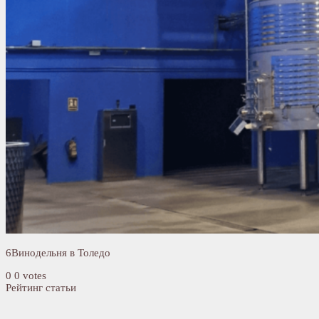
6Винодельня в Толедо
0
0
votes
Рейтинг статьи