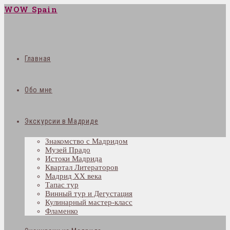
WOW Spain
Главная
Обо мне
Экскурсии в Мадриде
Знакомство с Мадридом
Музей Прадо
Истоки Мадрида
Квартал Литераторов
Мадрид XX века
Тапас тур
Винный тур и Дегустация
Кулинарный мастер-класс
Фламенко