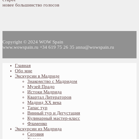
новее
большинство голосов
Copyright © 2024 WOW Spain
www.wowspain.ru +34 619 75 26 35 anna@wowspain.ru
Главная
Обо мне
Экскурсии в Мадриде
Знакомство с Мадридом
Музей Прадо
Истоки Мадрида
Квартал Литераторов
Мадрид XX века
Тапас тур
Винный тур и Дегустация
Кулинарный мастер-класс
Фламенко
Экскурсии из Мадрида
Сеговия