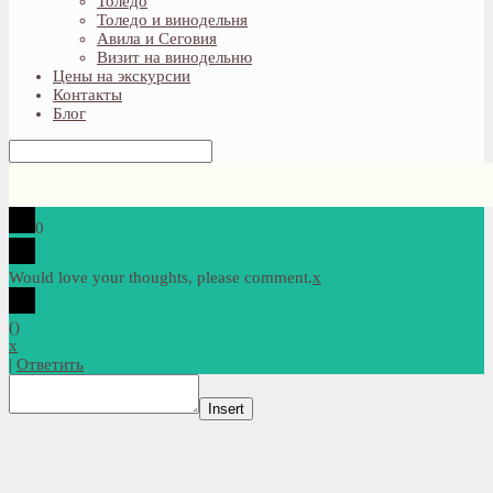
Толедо
Толедо и винодельня
Авила и Сеговия
Визит на винодельню
Цены на экскурсии
Контакты
Блог
0
Would love your thoughts, please comment.
x
(
)
x
|
Ответить
Insert