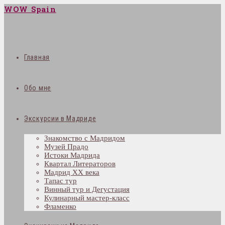
WOW Spain
Главная
Обо мне
Экскурсии в Мадриде
Знакомство с Мадридом
Музей Прадо
Истоки Мадрида
Квартал Литераторов
Мадрид XX века
Тапас тур
Винный тур и Дегустация
Кулинарный мастер-класс
Фламенко