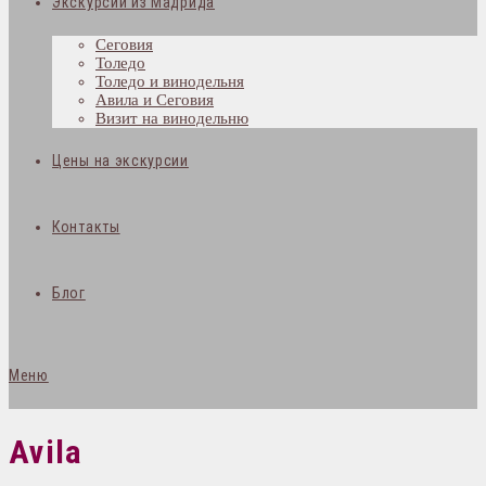
Экскурсии из Мадрида
Сеговия
Толедо
Толедо и винодельня
Авила и Сеговия
Визит на винодельню
Цены на экскурсии
Контакты
Блог
Меню
Avila