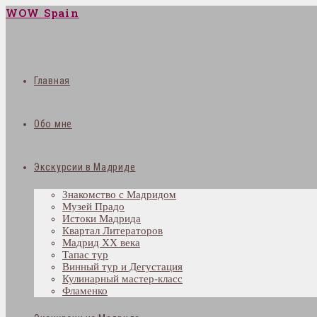
WOW Spain
Главная
Обо мне
Экскурсии в Мадриде
Знакомство с Мадридом
Музей Прадо
Истоки Мадрида
Квартал Литераторов
Мадрид XX века
Тапас тур
Винный тур и Дегустация
Кулинарный мастер-класс
Фламенко