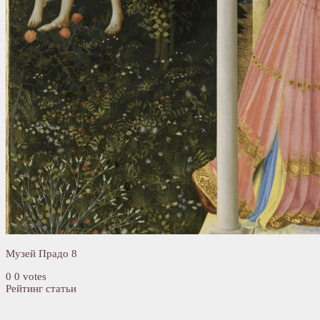
Музей Прадо 8
0
0
votes
Рейтинг статьи