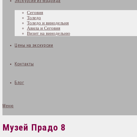
Экскурсии из Мадрида
Сеговия
Толедо
Толедо и винодельня
Авила и Сеговия
Визит на винодельню
Цены на экскурсии
Контакты
Блог
Меню
Музей Прадо 8