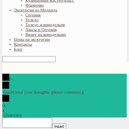
Кулинарный мастер-класс
Фламенко
Экскурсии из Мадрида
Сеговия
Толедо
Толедо и винодельня
Авила и Сеговия
Визит на винодельню
Цены на экскурсии
Контакты
Блог
0
Would love your thoughts, please comment.
x
(
)
x
|
Ответить
Insert