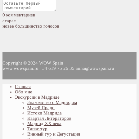
0
комментариев
старее
новее
большинство голосов
Copyright © 2024 WOW Spain
www.wowspain.ru +34 619 75 26 35 anna@wowspain.ru
Главная
Обо мне
Экскурсии в Мадриде
Знакомство с Мадридом
Музей Прадо
Истоки Мадрида
Квартал Литераторов
Мадрид XX века
Тапас тур
Винный тур и Дегустация