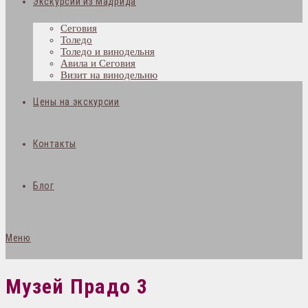
Экскурсии из Мадрида
Сеговия
Толедо
Толедо и винодельня
Авила и Сеговия
Визит на винодельню
Цены на экскурсии
Контакты
Блог
Меню
Музей Прадо 3