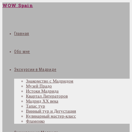
WOW Spain
Главная
Обо мне
Экскурсии в Мадриде
Знакомство с Мадридом
Музей Прадо
Истоки Мадрида
Квартал Литераторов
Мадрид XX века
Тапас тур
Винный тур и Дегустация
Кулинарный мастер-класс
Фламенко