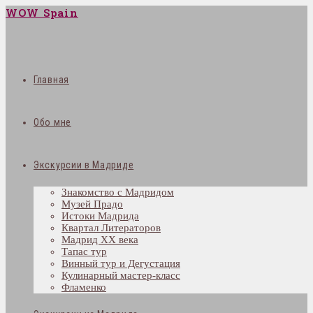
WOW Spain
Главная
Обо мне
Экскурсии в Мадриде
Знакомство с Мадридом
Музей Прадо
Истоки Мадрида
Квартал Литераторов
Мадрид XX века
Тапас тур
Винный тур и Дегустация
Кулинарный мастер-класс
Фламенко