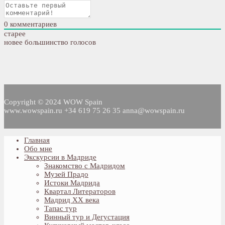
0
комментариев
старее
новее
большинство голосов
Copyright © 2024 WOW Spain
www.wowspain.ru +34 619 75 26 35 anna@wowspain.ru
Главная
Обо мне
Экскурсии в Мадриде
Знакомство с Мадридом
Музей Прадо
Истоки Мадрида
Квартал Литераторов
Мадрид XX века
Тапас тур
Винный тур и Дегустация