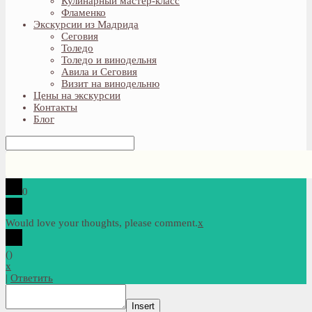
Кулинарный мастер-класс
Фламенко
Экскурсии из Мадрида
Сеговия
Толедо
Толедо и винодельня
Авила и Сеговия
Визит на винодельню
Цены на экскурсии
Контакты
Блог
0
Would love your thoughts, please comment.
x
(
)
x
|
Ответить
Insert