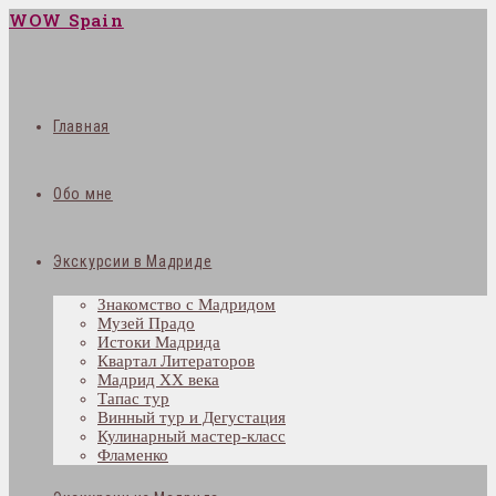
WOW Spain
Главная
Обо мне
Экскурсии в Мадриде
Знакомство с Мадридом
Музей Прадо
Истоки Мадрида
Квартал Литераторов
Мадрид XX века
Тапас тур
Винный тур и Дегустация
Кулинарный мастер-класс
Фламенко