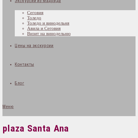
Экскурсии из Мадрида
Сеговия
Толедо
Толедо и винодельня
Авила и Сеговия
Визит на винодельню
Цены на экскурсии
Контакты
Блог
Меню
plaza Santa Ana