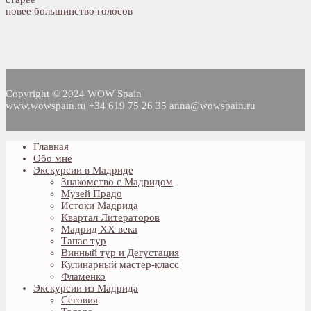
новее
большинство голосов
Copyright © 2024 WOW Spain
www.wowspain.ru +34 619 75 26 35 anna@wowspain.ru
Главная
Обо мне
Экскурсии в Мадриде
Знакомство с Мадридом
Музей Прадо
Истоки Мадрида
Квартал Литераторов
Мадрид XX века
Тапас тур
Винный тур и Дегустация
Кулинарный мастер-класс
Фламенко
Экскурсии из Мадрида
Сеговия