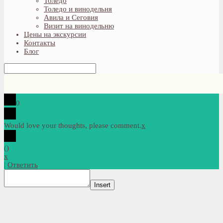
Толедо
Толедо и винодельня
Авила и Сеговия
Визит на винодельню
Цены на экскурсии
Контакты
Блог
0
Would love your thoughts, please comment.
x
(
)
x
|
Ответить
Insert