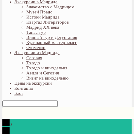
Экскурсии в Мадриде
Знакомство с Мадридом
Музей Прадо
Истоки Мадрида
Квартал Литераторов
Мадрид XX века
Тапас тур
Винный тур и Дегустация
Кулинарный мастер-класс
Фламенко
Экскурсии из Мадрида
Сеговия
Толедо
Толедо и винодельня
Авила и Сеговия
Визит на винодельню
Цены на экскурсии
Контакты
Блог
0