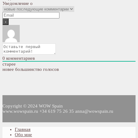
Уведомление о
0
комментариев
старее
новее
большинство голосов
Copyright © 2024 WOW Spain
www.wowspain.ru +34 619 75 26 35 anna@wowspain.ru
Главная
Обо мне