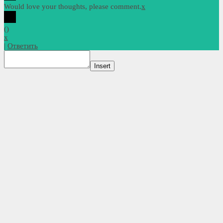
Would love your thoughts, please comment.
x
(
)
x
|
Ответить
Insert