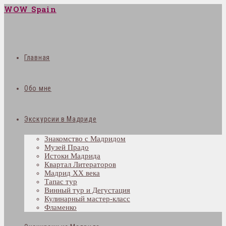
WOW Spain
Главная
Обо мне
Экскурсии в Мадриде
Знакомство с Мадридом
Музей Прадо
Истоки Мадрида
Квартал Литераторов
Мадрид XX века
Тапас тур
Винный тур и Дегустация
Кулинарный мастер-класс
Фламенко