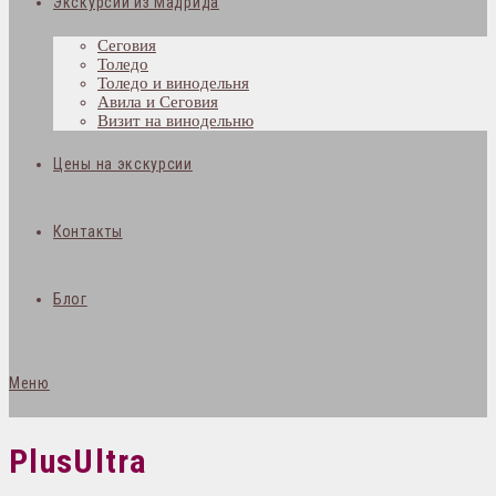
Экскурсии из Мадрида
Сеговия
Толедо
Толедо и винодельня
Авила и Сеговия
Визит на винодельню
Цены на экскурсии
Контакты
Блог
Меню
PlusUltra