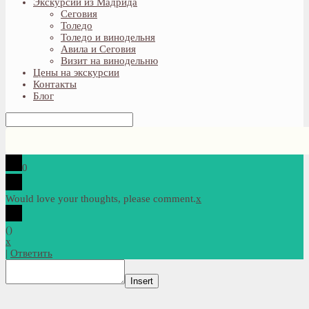
Экскурсии из Мадрида
Сеговия
Толедо
Толедо и винодельня
Авила и Сеговия
Визит на винодельню
Цены на экскурсии
Контакты
Блог
0
Would love your thoughts, please comment.
x
(
)
x
|
Ответить
Insert