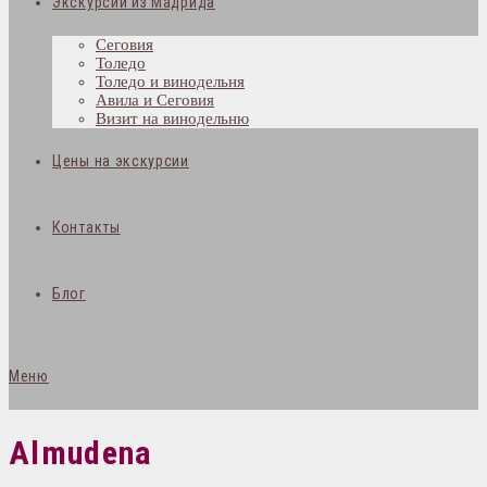
Экскурсии из Мадрида
Сеговия
Толедо
Толедо и винодельня
Авила и Сеговия
Визит на винодельню
Цены на экскурсии
Контакты
Блог
Меню
Almudena