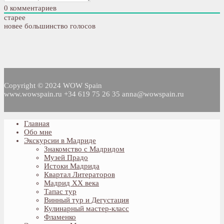
0
комментариев
старее
новее
большинство голосов
Copyright © 2024 WOW Spain
www.wowspain.ru +34 619 75 26 35 anna@wowspain.ru
Главная
Обо мне
Экскурсии в Мадриде
Знакомство с Мадридом
Музей Прадо
Истоки Мадрида
Квартал Литераторов
Мадрид XX века
Тапас тур
Винный тур и Дегустация
Кулинарный мастер-класс
Фламенко