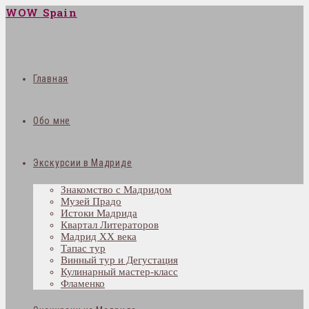
WOW Spain
Главная
Обо мне
Экскурсии в Мадриде
Знакомство с Мадридом
Музей Прадо
Истоки Мадрида
Квартал Литераторов
Мадрид XX века
Тапас тур
Винный тур и Дегустация
Кулинарный мастер-класс
Фламенко