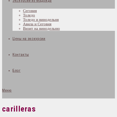
Экскурсии из Мадрида
Сеговия
Толедо
Толедо и винодельня
Авила и Сеговия
Визит на винодельню
Цены на экскурсии
Контакты
Блог
Меню
carilleras