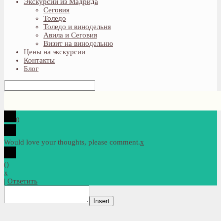
Экскурсии из Мадрида
Сеговия
Толедо
Толедо и винодельня
Авила и Сеговия
Визит на винодельню
Цены на экскурсии
Контакты
Блог
0
Would love your thoughts, please comment.
x
(
)
x
|
Ответить
Insert