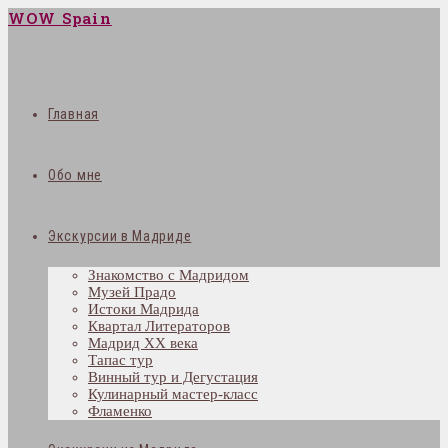
WOW Spain
Главная
Обо мне
Экскурсии в Мадриде
Знакомство с Мадридом
Музей Прадо
Истоки Мадрида
Квартал Литераторов
Мадрид XX века
Тапас тур
Винный тур и Дегустация
Кулинарный мастер-класс
Фламенко