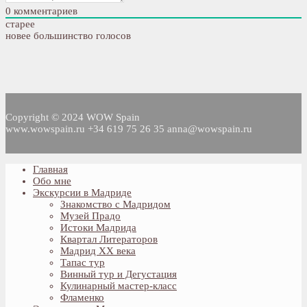
0
комментариев
старее
новее
большинство голосов
Copyright © 2024 WOW Spain
www.wowspain.ru +34 619 75 26 35 anna@wowspain.ru
Главная
Обо мне
Экскурсии в Мадриде
Знакомство с Мадридом
Музей Прадо
Истоки Мадрида
Квартал Литераторов
Мадрид XX века
Тапас тур
Винный тур и Дегустация
Кулинарный мастер-класс
Фламенко