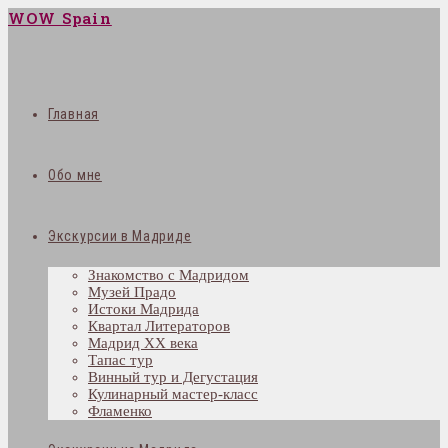
WOW Spain
Главная
Обо мне
Экскурсии в Мадриде
Знакомство с Мадридом
Музей Прадо
Истоки Мадрида
Квартал Литераторов
Мадрид XX века
Тапас тур
Винный тур и Дегустация
Кулинарный мастер-класс
Фламенко