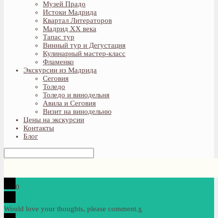
Музей Прадо
Истоки Мадрида
Квартал Литераторов
Мадрид XX века
Тапас тур
Винный тур и Дегустация
Кулинарный мастер-класс
Фламенко
Экскурсии из Мадрида
Сеговия
Толедо
Толедо и винодельня
Авила и Сеговия
Визит на винодельню
Цены на экскурсии
Контакты
Блог
0
Would love your thoughts, please comment.
x