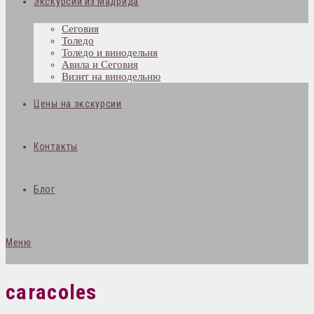
Экскурсии из Мадрида
Сеговия
Толедо
Толедо и винодельня
Авила и Сеговия
Визит на винодельню
Цены на экскурсии
Контакты
Блог
Меню
caracoles