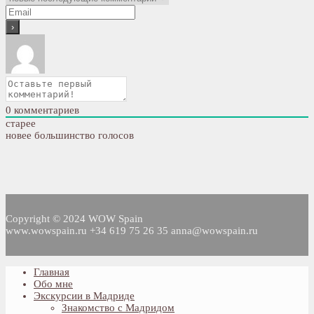
0
комментариев
старее
новее
большинство голосов
Copyright © 2024 WOW Spain
www.wowspain.ru +34 619 75 26 35 anna@wowspain.ru
Главная
Обо мне
Экскурсии в Мадриде
Знакомство с Мадридом