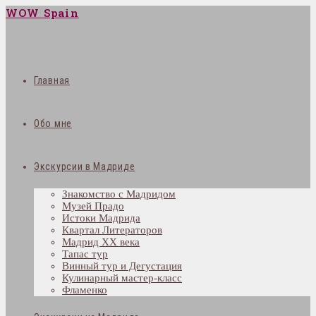
WOW Spain
Главная
Обо мне
Экскурсии в Мадриде
Знакомство с Мадридом
Музей Прадо
Истоки Мадрида
Квартал Литераторов
Мадрид XX века
Тапас тур
Винный тур и Дегустация
Кулинарный мастер-класс
Фламенко