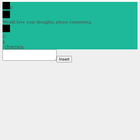
0
Would love your thoughts, please comment.
x
(
)
x
|
Ответить
Insert