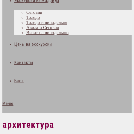
Экскурсии из Мадрида
Сеговия
Толедо
Толедо и винодельня
Авила и Сеговия
Визит на винодельню
Цены на экскурсии
Контакты
Блог
Меню
архитектура