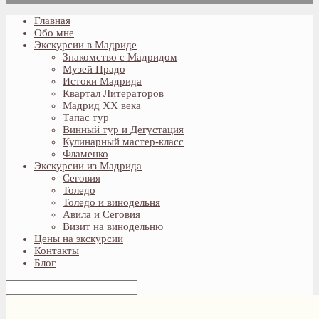
Главная
Обо мне
Экскурсии в Мадриде
Знакомство с Мадридом
Музей Прадо
Истоки Мадрида
Квартал Литераторов
Мадрид XX века
Тапас тур
Винный тур и Дегустация
Кулинарный мастер-класс
Фламенко
Экскурсии из Мадрида
Сеговия
Толедо
Толедо и винодельня
Авила и Сеговия
Визит на винодельню
Цены на экскурсии
Контакты
Блог