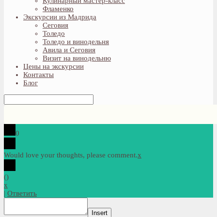
Кулинарный мастер-класс
Фламенко
Экскурсии из Мадрида
Сеговия
Толедо
Толедо и винодельня
Авила и Сеговия
Визит на винодельню
Цены на экскурсии
Контакты
Блог
0
Would love your thoughts, please comment.
x
(
)
x
|
Ответить
Insert