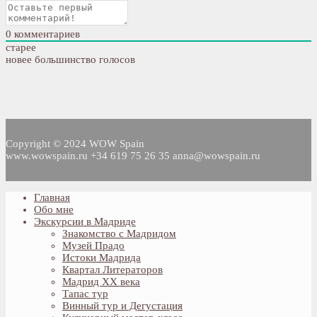
0
комментариев
старее
новее
большинство голосов
Copyright © 2024 WOW Spain
www.wowspain.ru +34 619 75 26 35 anna@wowspain.ru
Главная
Обо мне
Экскурсии в Мадриде
Знакомство с Мадридом
Музей Прадо
Истоки Мадрида
Квартал Литераторов
Мадрид XX века
Тапас тур
Винный тур и Дегустация