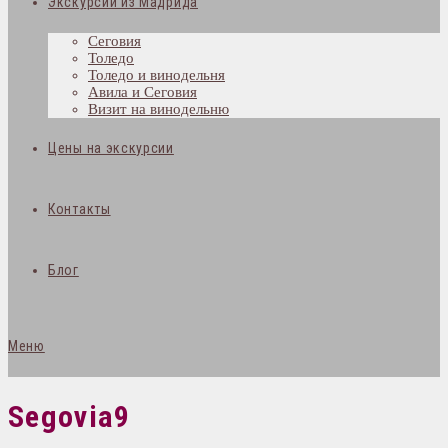
Экскурсии из Мадрида
Сеговия
Толедо
Толедо и винодельня
Авила и Сеговия
Визит на винодельню
Цены на экскурсии
Контакты
Блог
Меню
Segovia9