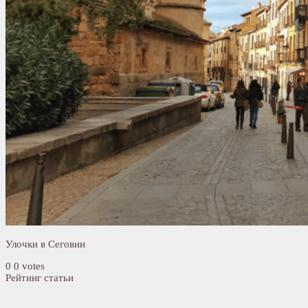
Улочки в Сеговии
0
0
votes
Рейтинг статьи