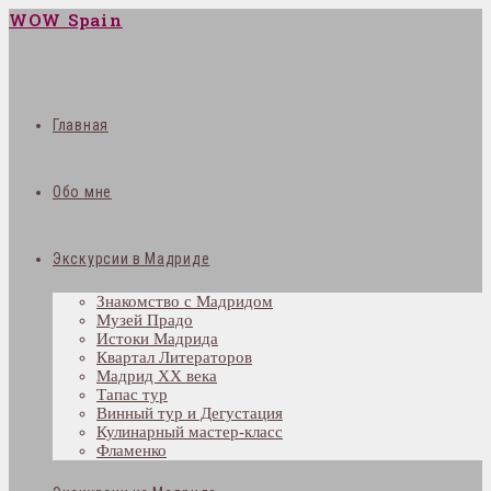
WOW Spain
Главная
Обо мне
Экскурсии в Мадриде
Знакомство с Мадридом
Музей Прадо
Истоки Мадрида
Квартал Литераторов
Мадрид XX века
Тапас тур
Винный тур и Дегустация
Кулинарный мастер-класс
Фламенко