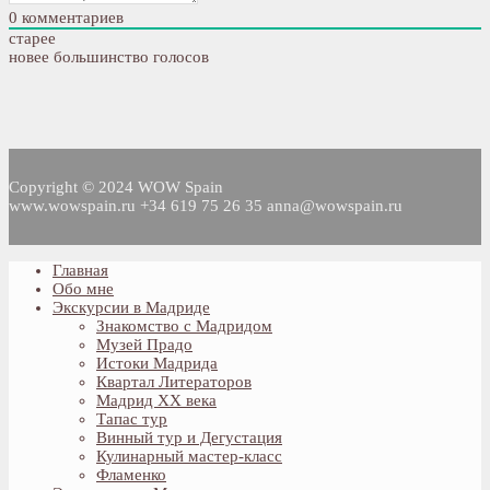
0
комментариев
старее
новее
большинство голосов
Copyright © 2024 WOW Spain
www.wowspain.ru +34 619 75 26 35 anna@wowspain.ru
Главная
Обо мне
Экскурсии в Мадриде
Знакомство с Мадридом
Музей Прадо
Истоки Мадрида
Квартал Литераторов
Мадрид XX века
Тапас тур
Винный тур и Дегустация
Кулинарный мастер-класс
Фламенко