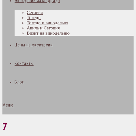
Экскурсии из Мадрида
Сеговия
Толедо
Толедо и винодельня
Авила и Сеговия
Визит на винодельню
Цены на экскурсии
Контакты
Блог
Меню
7