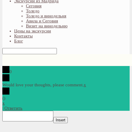
Экскурсии из Мадрида
Сеговия
Толедо
Толедо и винодельня
Авила и Сеговия
Визит на винодельню
Цены на экскурсии
Контакты
Блог
0
Would love your thoughts, please comment.
x
(
)
x
|
Ответить
Insert