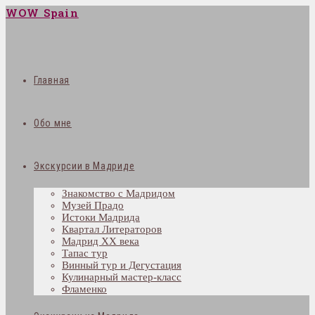
WOW Spain
Главная
Обо мне
Экскурсии в Мадриде
Знакомство с Мадридом
Музей Прадо
Истоки Мадрида
Квартал Литераторов
Мадрид XX века
Тапас тур
Винный тур и Дегустация
Кулинарный мастер-класс
Фламенко