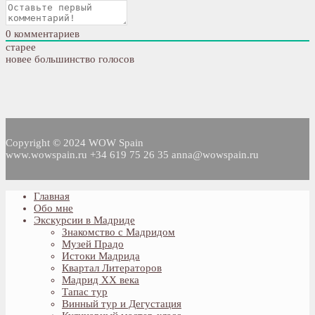
0
комментариев
старее
новее
большинство голосов
Copyright © 2024 WOW Spain
www.wowspain.ru +34 619 75 26 35 anna@wowspain.ru
Главная
Обо мне
Экскурсии в Мадриде
Знакомство с Мадридом
Музей Прадо
Истоки Мадрида
Квартал Литераторов
Мадрид XX века
Тапас тур
Винный тур и Дегустация