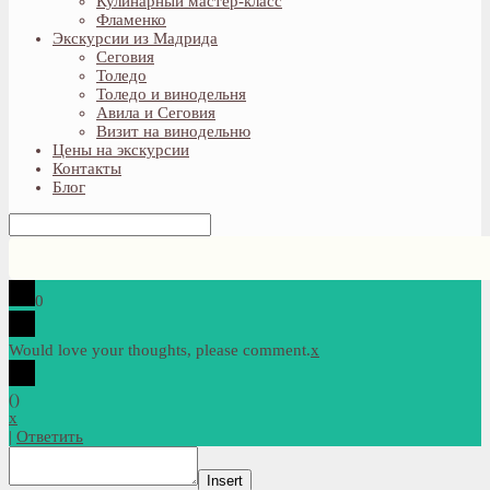
Кулинарный мастер-класс
Фламенко
Экскурсии из Мадрида
Сеговия
Толедо
Толедо и винодельня
Авила и Сеговия
Визит на винодельню
Цены на экскурсии
Контакты
Блог
0
Would love your thoughts, please comment.
x
(
)
x
|
Ответить
Insert