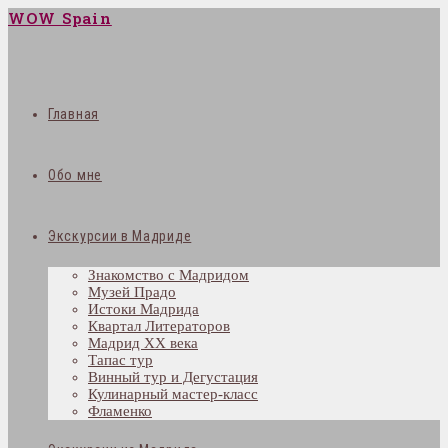
WOW Spain
Главная
Обо мне
Экскурсии в Мадриде
Знакомство с Мадридом
Музей Прадо
Истоки Мадрида
Квартал Литераторов
Мадрид XX века
Тапас тур
Винный тур и Дегустация
Кулинарный мастер-класс
Фламенко