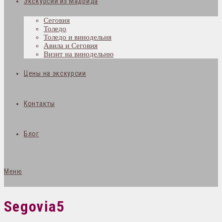
Экскурсии из Мадрида
Сеговия
Толедо
Толедо и винодельня
Авила и Сеговия
Визит на винодельню
Цены на экскурсии
Контакты
Блог
Меню
Segovia5