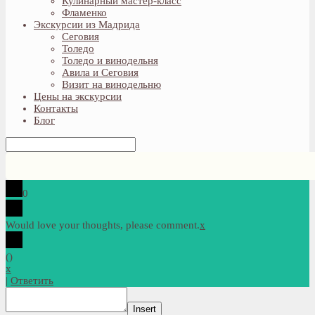
Кулинарный мастер-класс
Фламенко
Экскурсии из Мадрида
Сеговия
Толедо
Толедо и винодельня
Авила и Сеговия
Визит на винодельню
Цены на экскурсии
Контакты
Блог
0
Would love your thoughts, please comment.
x
(
)
x
|
Ответить
Insert