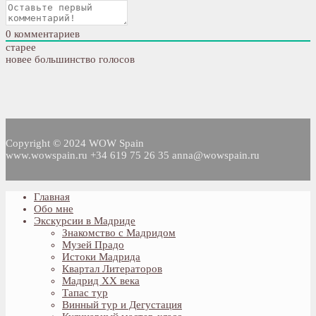
0
комментариев
старее
новее
большинство голосов
Copyright © 2024 WOW Spain
www.wowspain.ru +34 619 75 26 35 anna@wowspain.ru
Главная
Обо мне
Экскурсии в Мадриде
Знакомство с Мадридом
Музей Прадо
Истоки Мадрида
Квартал Литераторов
Мадрид XX века
Тапас тур
Винный тур и Дегустация