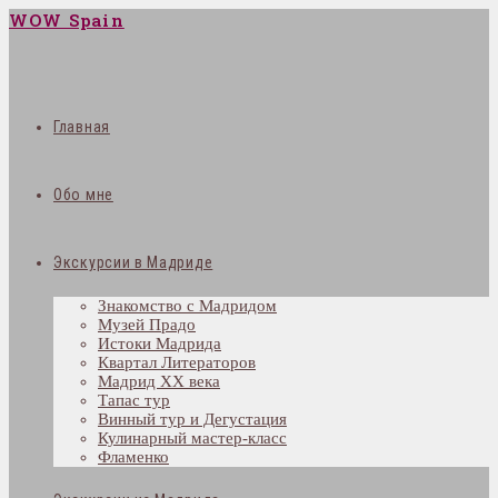
WOW Spain
Главная
Обо мне
Экскурсии в Мадриде
Знакомство с Мадридом
Музей Прадо
Истоки Мадрида
Квартал Литераторов
Мадрид XX века
Тапас тур
Винный тур и Дегустация
Кулинарный мастер-класс
Фламенко