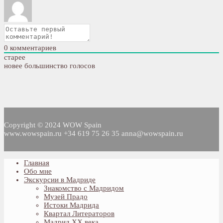
0
комментариев
старее
новее
большинство голосов
Copyright © 2024 WOW Spain
www.wowspain.ru +34 619 75 26 35 anna@wowspain.ru
Главная
Обо мне
Экскурсии в Мадриде
Знакомство с Мадридом
Музей Прадо
Истоки Мадрида
Квартал Литераторов
Мадрид XX века