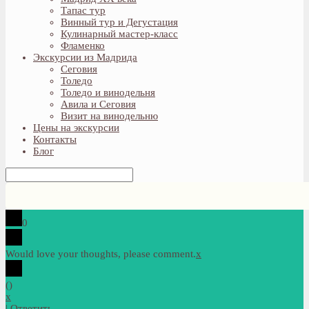
Тапас тур
Винный тур и Дегустация
Кулинарный мастер-класс
Фламенко
Экскурсии из Мадрида
Сеговия
Толедо
Толедо и винодельня
Авила и Сеговия
Визит на винодельню
Цены на экскурсии
Контакты
Блог
0
Would love your thoughts, please comment.
x
(
)
x
|
Ответить