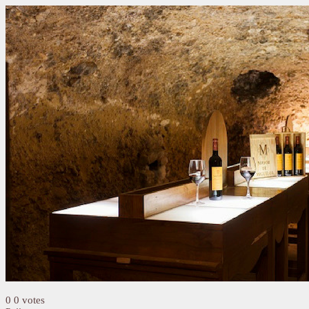
0
0
votes