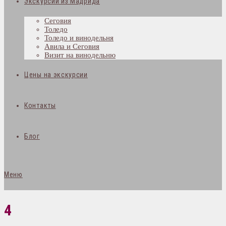
Экскурсии из Мадрида
Сеговия
Толедо
Толедо и винодельня
Авила и Сеговия
Визит на винодельню
Цены на экскурсии
Контакты
Блог
Меню
4