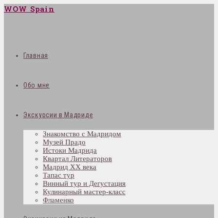
WOW Spain
Главная
Обо мне
Экскурсии в Мадриде
Знакомство с Мадридом
Музей Прадо
Истоки Мадрида
Квартал Литераторов
Мадрид XX века
Тапас тур
Винный тур и Дегустация
Кулинарный мастер-класс
Фламенко