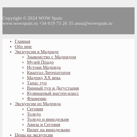
Copyright © 2024 WOW Spain
www.wowspain.ru +34 619 75 26 35 anna@wowspain.ru
Главная
Обо мне
Экскурсии в Мадриде
Знакомство с Мадридом
Музей Прадо
Истоки Мадрида
Квартал Литераторов
Мадрид XX века
Тапас тур
Винный тур и Дегустация
Кулинарный мастер-класс
Фламенко
Экскурсии из Мадрида
Сеговия
Толедо
Толедо и винодельня
Авила и Сеговия
Визит на винодельню
Цены на экскурсии