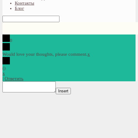
Контакты
Блог
0
Would love your thoughts, please comment.
x
(
)
x
|
Ответить
Insert