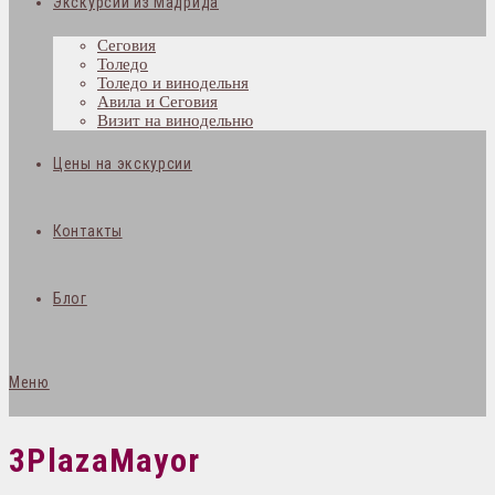
Экскурсии из Мадрида
Сеговия
Толедо
Толедо и винодельня
Авила и Сеговия
Визит на винодельню
Цены на экскурсии
Контакты
Блог
Меню
3PlazaMayor