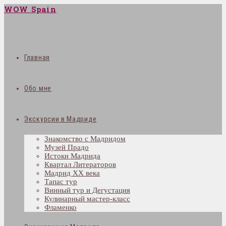
WOW Spain
Главная
Обо мне
Экскурсии в Мадриде
Знакомство с Мадридом
Музей Прадо
Истоки Мадрида
Квартал Литераторов
Мадрид XX века
Тапас тур
Винный тур и Дегустация
Кулинарный мастер-класс
Фламенко