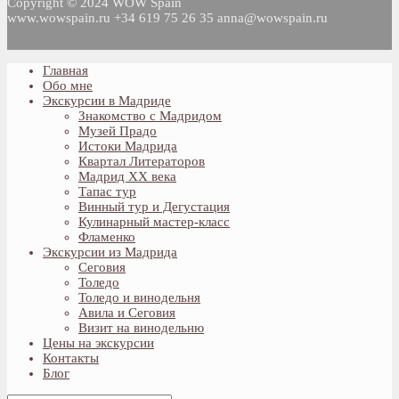
Copyright © 2024 WOW Spain
www.wowspain.ru +34 619 75 26 35 anna@wowspain.ru
Главная
Обо мне
Экскурсии в Мадриде
Знакомство с Мадридом
Музей Прадо
Истоки Мадрида
Квартал Литераторов
Мадрид XX века
Тапас тур
Винный тур и Дегустация
Кулинарный мастер-класс
Фламенко
Экскурсии из Мадрида
Сеговия
Толедо
Толедо и винодельня
Авила и Сеговия
Визит на винодельню
Цены на экскурсии
Контакты
Блог