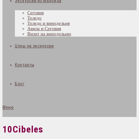
Экскурсии из Мадрида
Сеговия
Толедо
Толедо и винодельня
Авила и Сеговия
Визит на винодельню
Цены на экскурсии
Контакты
Блог
Меню
10Cibeles