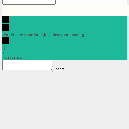
0
Would love your thoughts, please comment.
x
(
)
x
|
Ответить
Insert