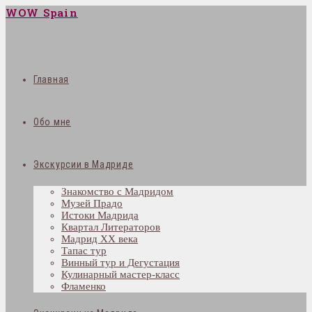
WOW Spain
Главная
Обо мне
Экскурсии в Мадриде
Знакомство с Мадридом
Музей Прадо
Истоки Мадрида
Квартал Литераторов
Мадрид XX века
Тапас тур
Винный тур и Дегустация
Кулинарный мастер-класс
Фламенко