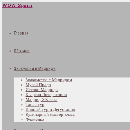
WOW Spain
Главная
Обо мне
Экскурсии в Мадриде
Знакомство с Мадридом
Музей Прадо
Истоки Мадрида
Квартал Литераторов
Мадрид XX века
Тапас тур
Винный тур и Дегустация
Кулинарный мастер-класс
Фламенко