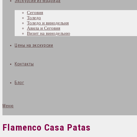
Экскурсии из Мадрида
Сеговия
Толедо
Толедо и винодельня
Авила и Сеговия
Визит на винодельню
Цены на экскурсии
Контакты
Блог
Меню
Flamenco Casa Patas