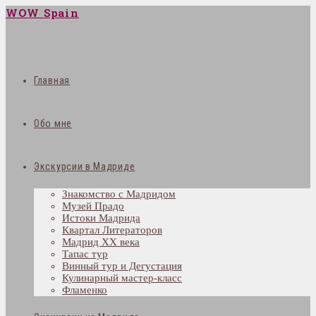
WOW Spain
Главная
Обо мне
Экскурсии в Мадриде
Знакомство с Мадридом
Музей Прадо
Истоки Мадрида
Квартал Литераторов
Мадрид XX века
Тапас тур
Винный тур и Дегустация
Кулинарный мастер-класс
Фламенко