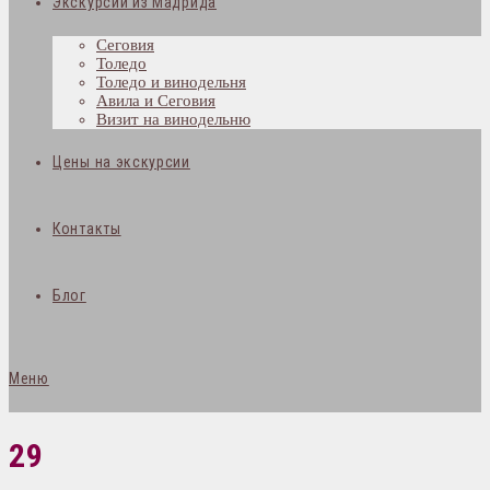
Экскурсии из Мадрида
Сеговия
Толедо
Толедо и винодельня
Авила и Сеговия
Визит на винодельню
Цены на экскурсии
Контакты
Блог
Меню
29