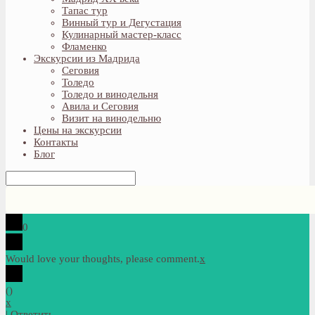
Тапас тур
Винный тур и Дегустация
Кулинарный мастер-класс
Фламенко
Экскурсии из Мадрида
Сеговия
Толедо
Толедо и винодельня
Авила и Сеговия
Визит на винодельню
Цены на экскурсии
Контакты
Блог
0
Would love your thoughts, please comment.
x
(
)
x
|
Ответить