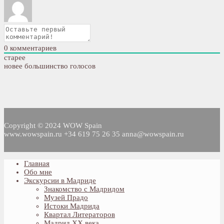
0
комментариев
старее
новее
большинство голосов
Copyright © 2024 WOW Spain
www.wowspain.ru +34 619 75 26 35 anna@wowspain.ru
Главная
Обо мне
Экскурсии в Мадриде
Знакомство с Мадридом
Музей Прадо
Истоки Мадрида
Квартал Литераторов
Мадрид XX века